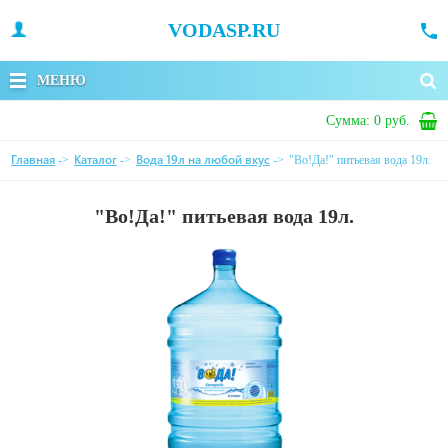
VODASP.RU
МЕНЮ
Сумма:
0 руб.
Главная
Каталог
Вода 19л на любой вкус
->
->
->
"Во!Да!" питьевая вода 19л.
"Во!Да!" питьевая вода 19л.