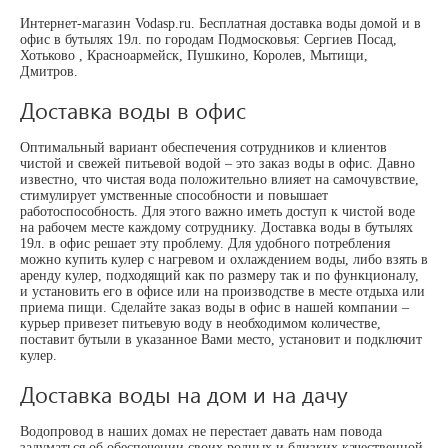
Интернет-магазин Vodasp.ru. Бесплатная доставка воды домой и в
офис в бутылях 19л. по городам Подмосковья: Сергиев Посад,
Хотьково , Красноармейск, Пушкино, Королев, Мытищи,
Дмитров.
Доставка воды в офис
Оптимальный вариант обеспечения сотрудников и клиентов
чистой и свежей питьевой водой – это заказ воды в офис. Давно
известно, что чистая вода положительно влияет на самочувствие,
стимулирует умственные способности и повышает
работоспособность. Для этого важно иметь доступ к чистой воде
на рабочем месте каждому сотруднику. Доставка воды в бутылях
19л. в офис решает эту проблему. Для удобного потребления
можно купить кулер с нагревом и охлаждением воды, либо взять в
аренду кулер, подходящий как по размеру так и по функционалу,
и установить его в офисе или на производстве в месте отдыха или
приема пищи. Сделайте заказ воды в офис в нашей компании –
курьер привезет питьевую воду в необходимом количестве,
поставит бутыли в указанное Вами место, установит и подключит
кулер.
Доставка воды на дом и на дачу
Водопровод в наших домах не перестает давать нам повода
задуматься об обеспечении своих родных и близких качественной