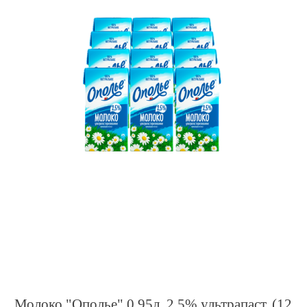
Молоко "Ополье" 0,95л. 2,5% ультрапаст. (12